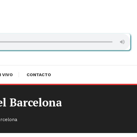
 FM Costa Rica
N VIVO
CONTACTO
el Barcelona
arcelona